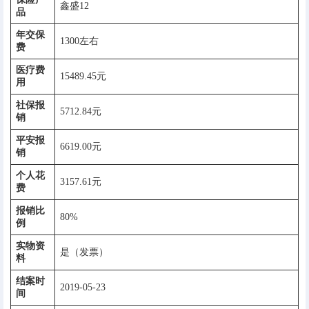
鑫盛12
品
年交保
1300左右
费
医疗费
15489.45元
用
社保报
5712.84元
销
平安报
6619.00元
销
个人花
3157.61元
费
报销比
80%
例
实物资
是（发票）
料
结案时
2019-05-23
间