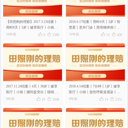
【田照刚的理赔】2017.3.21结案丨
2016.6.17结案丨用时4天丨3岁丨智
用时8天丨3岁丨健享医疗丨小病丨
慧星丨意外门诊丨滑滑梯摔倒丨报
肠梗阻丨报销比例81%丨理赔金额
销比例60%丨理赔金额300元




10年前
10年前
9
1580
15
438
1348.57元丨06
2017.11.24结案丨4天丨38岁丨健享
2018.4.14结案丨7分钟丨1岁丨健享
医疗丨小病丨腰间盘突出丨报销比
医疗丨小病丨急性呼吸道感染丨报
例91%丨理赔金额1193.5元丨08
销比例86%丨理赔金额635.7元丨13




9年前
8年前
19
1948
14
2352