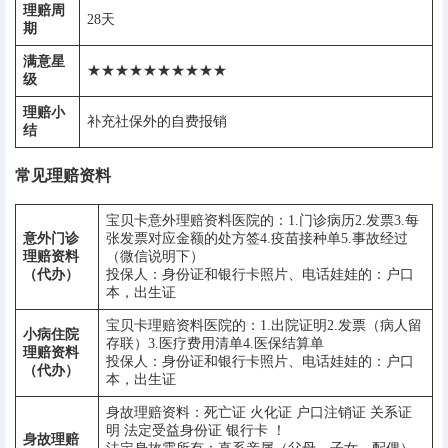
理赔周
28天
期
满意星
★★★★★★★★★★
级
理赔小
补充社保外的自费报销
结
常见理赔资料
宝贝卡意外理赔资料医院的：1.门诊病历2.发票3.每
意外门诊
张发票对应金额的处方签4.疫苗接种单5.事故经过
理赔资料
（微信说明下）
（代办）
投保人：身份证和银行卡照片、电话娃娃的：户口
本，出生证
宝贝卡理赔资料医院的：1.出院证明2.发票（病人留
小病住院
存联）3.医疗费用清单4.医保结算单
理赔资料
投保人：身份证和银行卡照片、电话娃娃的：户口
（代办）
本，出生证
身故理赔资料：死亡证 火化证 户口注销证 关系证
明 法定受益身份证 银行卡 ！
身故理赔