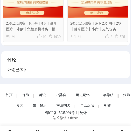
2018.2.6结案丨9分钟丨8岁丨健享
2016.3.15结案丨用时28分钟丨2岁
医疗丨小病丨急性扁桃体炎丨报销
丨健享医疗丨小病丨支气管炎丨报
比例70%丨理赔金额1346.07元丨11
销比例81%丨理赔金额1600.64元




9年前
11年前
10
1930
8
526
评论
评论已关闭！
首页
保险
诉讼
业委会
历史记忆
三栖导航
保险
考试
生日快乐
幸运抽奖
早会点名
私密
蜀ICP备15035980号-1
|
统计
站长微信：tianzg