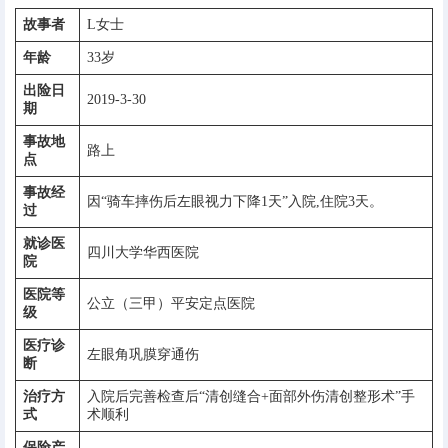
故事者
L女士
年龄
33岁
出险日
2019-3-30
期
事故地
路上
点
事故经
因“骑车摔伤后左眼视力下降1天”入院,住院3天。
过
就诊医
四川大学华西医院
院
医院等
公立（三甲）平安定点医院
级
医疗诊
左眼角巩膜穿通伤
断
治疗方
入院后完善检查后“清创缝合+面部外伤清创整形术”手
式
术顺利
保险产