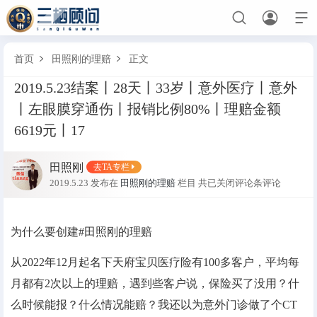



首页
田照刚的理赔
正文


2019.5.23结案丨28天丨33岁丨意外医疗丨意外
首页
丨左眼膜穿通伤丨报销比例80%丨理赔金额
保险
6619元丨17
诉讼
田照刚
去TA专栏
业委会
2019.5.23 发布在
田照刚的理赔
栏目
共
已关闭评论
条评论
历史记忆
为什么要创建#田照刚的理赔
三栖导航
从2022年12月起名下天府宝贝医疗险有100多客户，平均每
保险考试
生日快乐
幸运抽奖
早会点名
私密
月都有2次以上的理赔，遇到些客户说，保险买了没用？什
么时候能报？什么情况能赔？我还以为意外门诊做了个CT