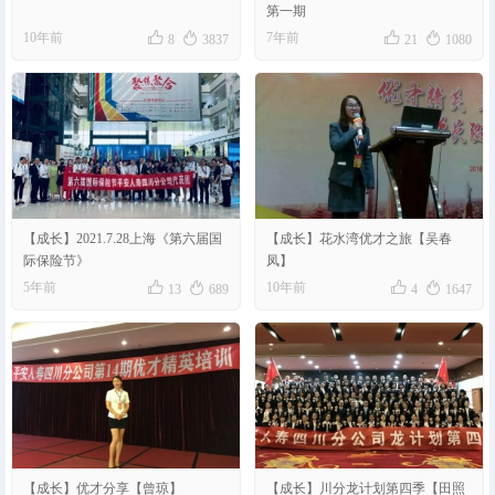
第一期




10年前
7年前
8
3837
21
1080
【成长】2021.7.28上海《第六届国
【成长】花水湾优才之旅【吴春
际保险节》
凤】




5年前
10年前
13
689
4
1647
【成长】优才分享【曾琼】
【成长】川分龙计划第四季【田照