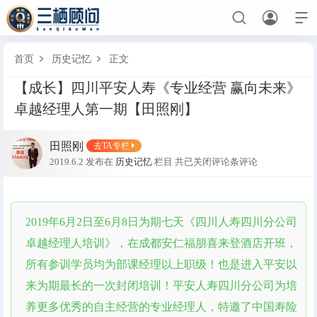



首页
历史记忆
正文


【成长】四川平安人寿《专业经营 赢向未来》
首页
卓越经理人第一期【田照刚】
保险
田照刚
去TA专栏
诉讼
2019.6.2 发布在
历史记忆
栏目
共
已关闭评论
条评论
业委会
历史记忆
2019年6月2日至6月8日为期七天《四川人寿四川分公司
卓越经理人培训》，在成都安仁福朋喜来登酒店开班，
三栖导航
所有参训学员均为部课经理以上职级！也是进入平安以
保险考试
生日快乐
幸运抽奖
早会点名
私密
来为期最长的一次封闭培训！平安人寿四川分公司为培
养更多优秀的自主经营的专业经理人，特邀了中国寿险