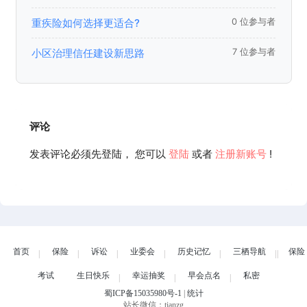
重疾险如何选择更适合?
0 位参与者
小区治理信任建设新思路
7 位参与者
评论
发表评论必须先登陆， 您可以
登陆
或者
注册新账号
!
首页
保险
诉讼
业委会
历史记忆
三栖导航
保险
考试
生日快乐
幸运抽奖
早会点名
私密
蜀ICP备15035980号-1
|
统计
站长微信：tianzg