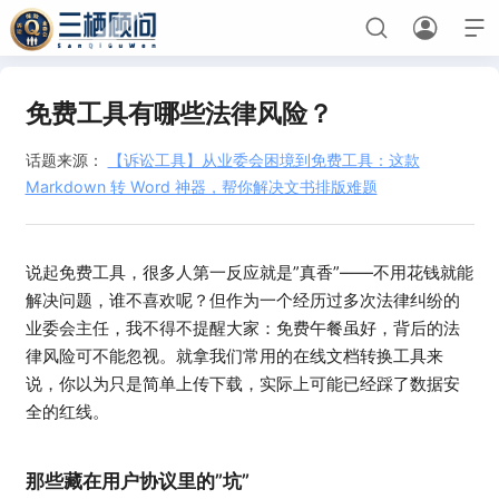



免费工具有哪些法律风险？
首页
话题来源：
【诉讼工具】从业委会困境到免费工具：这款
Markdown 转 Word 神器，帮你解决文书排版难题
保险
诉讼
说起免费工具，很多人第一反应就是”真香”——不用花钱就能
业委会
解决问题，谁不喜欢呢？但作为一个经历过多次法律纠纷的
业委会主任，我不得不提醒大家：免费午餐虽好，背后的法
历史记忆
律风险可不能忽视。就拿我们常用的在线文档转换工具来
三栖导航
说，你以为只是简单上传下载，实际上可能已经踩了数据安
全的红线。
保险考试
生日快乐
幸运抽奖
早会点名
私密
那些藏在用户协议里的”坑”