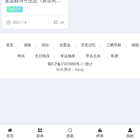
送蛋糕与守忠总《苏世民》
赠书
历史记忆


2021-7-4
10
首页
保险
诉讼
业委会
历史记忆
三栖导航
保险
考试
生日快乐
幸运抽奖
早会点名
私密
蜀ICP备15035980号-1
|
统计
站长微信：tianzg





首页
菜单
搜索
榜单
我的