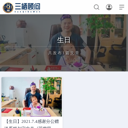



首页
生日
保险
共发布1篇文章
诉讼
业委会
历史记忆
正在为您加载新内容
三栖导航
保险考试
生日快乐
幸运抽奖
早会点名
私密
【生日】2021.7.4感谢分公赠