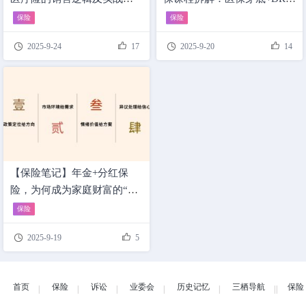
享
控费 → 品质医疗缺口 → 商
保险
保险
保补充风口




2025-9-24
17
2025-9-20
14
【保险笔记】年金+分红保
险，为何成为家庭财富的“压
舱石”？
保险


2025-9-19
5
首页
保险
诉讼
业委会
历史记忆
三栖导航
保险