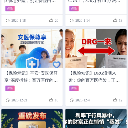
团体意外险，别让保险白买
CAR-T，370万的TIL疗法…
了！
得了癌症，普通人用什么救
保险
保险
命？这份“超疗权益”拆解透了




2026-1-18
20
2026-1-14
13
【保险笔记】平安“安医保尊
【保险知识】DRG浪潮来
享”深度拆解：百万医疗的终
袭：你的百万医疗险，正悄
极进化体，这样讲客户抢着
然“失效”？
保险
保险
买单！




2025-12-21
16
2025-12-4
12