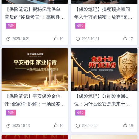
【保险笔记】揭秘亿元保单
【保险笔记】揭秘顶尖顾问
背后的“终极考官”：高额件再
年入千万的秘密：放弃“卖保
保核保，到底在审什么？
险”，开始做高客的“财富诊
保险
保险
断”！——深度拆解《KYC技




2025-10-21
10
2025-10-21
17
能与实战》
【保险笔记】平安保险金信
【保险笔记】分红险重回C
托“全家桶”拆解：一场没签单
位：为什么说它是未来十年
算我输的普法课，只用100万
的“开门红王者”？
保险
保险
撬动1000万—建议收藏文末




2025-10-13
10
2025-9-29
19
《3H2W遗嘱模板》