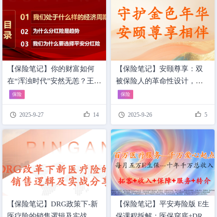
【保险笔记】你的财富如何
【保险笔记】安颐尊享：双
在“浑浊时代”安然无恙？王强
被保险人的革命性设计，开
揭秘分红险的底层逻辑
启年金销售新纪元
保险
保险




2025-9-27
14
2025-9-26
5
【保险笔记】DRG政策下-新
【保险笔记】平安寿险版 E生
医疗险的销售逻辑及实战分
保课程拆解：医保穿底+DRG