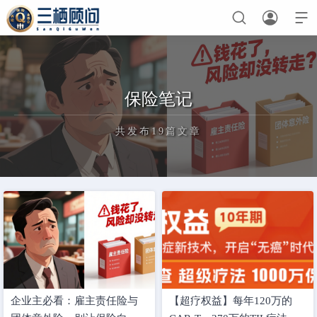



首页
保险笔记
保险
共发布19篇文章
诉讼
业委会
历史记忆
正在为您加载新内容
三栖导航
保险考试
生日快乐
幸运抽奖
早会点名
私密
企业主必看：雇主责任险与
【超疗权益】每年120万的