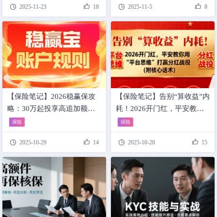




2025-11-23
18
2025-11-5
8
【保险笔记】2026稳赢保攻
【保险笔记】告别“算收益”内
略：30万起投享高追加额
耗！2026开门红，平安教你
度，老客85折、康养试住、
用“平台思维”打赢分红战役
保险
保险
利率7.7折全解锁！
（附核心话术）




2025-10-29
14
2025-10-28
15