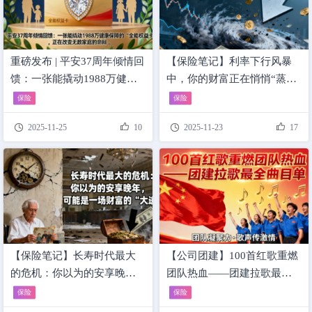
重磅发布 | 平安37周年倾情回
【保险笔记】利率下行风暴
馈：一张能撬动1988万健康
中，你的财富正在悄悄“蒸
保障的“全能权益卡”，正在改
发”！《经济下行周期下的家
保险
保险
变无数家庭的命运！
庭财富管理》




2025-11-25
10
2025-11-23
17
【保险笔记】长寿时代最大
【公司团建】100首红歌重燃
的危机：你以为的安享晚
团队热血——团建拉歌最全
年，可能是一场财富的“大逃
曲目单
保险
保险
杀”