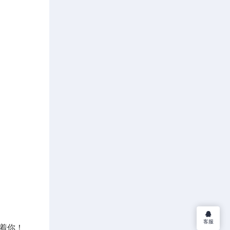
客服
着你！