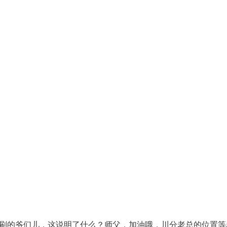
刷的爷们儿，这说明了什么？师父，加油哦，川分老总的位置等