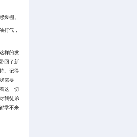
感爆棚。
油打气，
，这样的发
带回了新
持。记得
我需要
着这一切
对我徒弟
都学不来