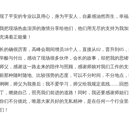
现了平安的专业以及用心，身为平安人，自豪感油然而生，幸福
我把现场热血澎湃的激情分享给他们，他们用无尽的支持为我加
充满着正能量！
的确很厉害，高峰会期间增员18个人，直接从02，晋升到05
辛酸与付出，感动了现场很多伙伴，会长的故事，却把我的思绪
师父，感谢这一路走来的陪伴与照顾，感谢师娘对我们工作的支
前那种随时随地、比较强势的态度，可以不分时间，不分地点，
咧咧，师父为我善后；我不爱学习，师父给我规定底线……回想
丁，燃烧自己，照亮我们前进的道路！同时，我还要感谢师姐们
你们不分彼此，唯愿大家共好的无私精神，是在任何一个行业里
们！